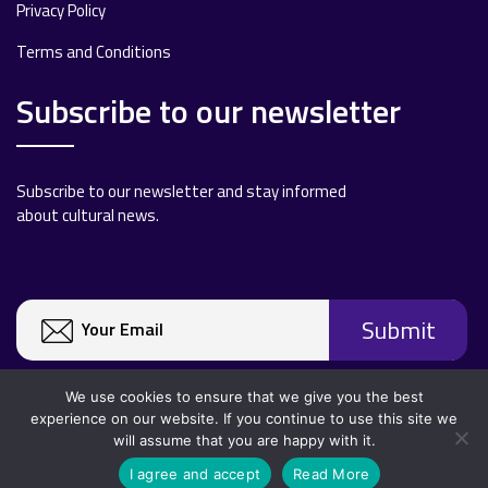
Privacy Policy
Terms and Conditions
Subscribe to our newsletter
Subscribe to our newsletter and stay informed
about cultural news.
We use cookies to ensure that we give you the best
experience on our website. If you continue to use this site we
will assume that you are happy with it.
Copyright 2020 All rights reserved.
I agree and accept
Read More