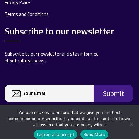
Privacy Policy
Terms and Conditions
Subscribe to our newsletter
Subscribe to our newsletter and stay informed
about cultural news.
We use cookies to ensure that we give you the best
experience on our website. If you continue to use this site we
will assume that you are happy with it.
Copyright 2020 All rights reserved.
I agree and accept
Read More